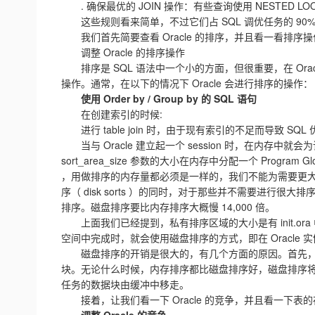
. 确保最优的 JOIN 操作：有些查询使用 NESTED LOOP 
这些规则看来简单，不过它们占 SQL 调优任务的 90% 
我们首先简要查看 Oracle 的排序，并且看一看排
调整 Oracle 的排序操作
排序是 SQL 语法中一个小的方面，但很重要，在 Oracle
操作。通常，在以下的情况下 Oracle 会进行排序的操作：
使用 Order by / Group by 的 SQL 语句
在创建索引的时候:
进行 table join 时，由于现有索引的不足而导致 SQL
当与 Oracle 建立起一个 session 时，在内存中就会为该
sort_area_size 参数的大小在内存中分配一个 Progra
，用做排序的内存量都必须是一样的，我们不能为需要更
序（ disk sorts ）的同时，对于那些并不需要进行很大
排序。磁盘排序要比内存排序大概慢 14,000 倍。
上面我们已经提到，私有排序区域的大小是有 init.ora 中的 s
空间中完成时，就会使用磁盘排序的方式，即在 Oracle
磁盘排序的开销是很大的，有几个方面的原因。首先，和
块。无论什么时候，内存排序都比磁盘排序好，磁盘排序将会令任务
任务的数据块由缓冲中移走。
接着，让我们看一下 Oracle 的竞争，并且看一下表的存