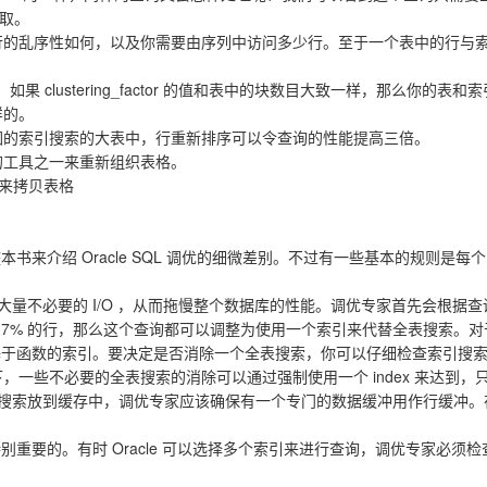
读取。
行的乱序性如何，以及你需要由序列中访问多少行。至于一个表中的行与
ctor 列。如果 clustering_factor 的值和表中的块数目大致一样，那么你的表
样的。
围的索引搜索的大表中，行重新排序可以令查询的性能提高三倍。
的工具之一来重新组织表格。
) 语法来拷贝表格
整本书来介绍 Oracle SQL 调优的细微差别。不过有一些基本的规则是每个
大量不必要的 I/O ，从而拖慢整个数据库的性能。调优专家首先会根据查
于 7% 的行，那么这个查询都可以调整为使用一个索引来代替全表搜索
p 和基于函数的索引。要决定是否消除一个全表搜索，你可以仔细检查索引搜索
一些不必要的全表搜索的消除可以通过强制使用一个 index 来达到，只
缓存中，调优专家应该确保有一个专门的数据缓冲用作行缓冲。在 Oracle7 中，
。
重要的。有时 Oracle 可以选择多个索引来进行查询，调优专家必须检查