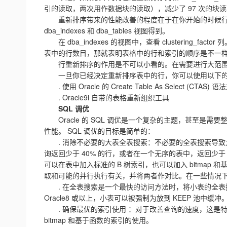
引的读取，两次用作数据块的读取），减少了 97 次的块
重新排序带来的性能改善的程度在于在你开始的时候
dba_indexes 和 dba_tables 视图得到。
在 dba_indexes 的视图中，查看 clustering_fa
表中的行数目，那就表明表格中的行和索引的顺序是不一
行重新排序的作用是不可以小看的。在需要进行大范
一旦你已经决定重新排序表中的行，你可以使用以下
. 使用 Oracle 的 Create Table As Select (CTAS
. Oracle9i 自带的表格重新组织工具
SQL 调优
Oracle 的 SQL 调优是一个复杂的主题，甚至是需要
性能。 SQL 调优的目标是简单的：
. 消除不必要的大表全表搜索：不必要的全表搜索导致
询返回少于 40% 的行，或者在一个无序的表中，返回少
可以在表中加入标准的 B 树索引，也可以加入 bitma
取和可能的并行执行有关，并将两者作对比。在一些情况下，
. 在全表搜索是一个最快的访问方法时，将小表的全表搜索放到
Oracle8 或以上，小表可以被强制为放到 KEEP 池中缓冲
. 确保最优的索引使用 ：对于改善查询的速度，这是特别
bitmap 和基于函数的索引的使用。