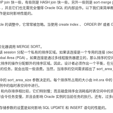
join 快一些，有些则是 HASH join 快一些，另外一些则是 sort-merge j
，并且它们也无需完全懂得 Oracle SQL 的内部运作。以下我们来简单概览以
序操作是如何影响性能的。
 的调整中，它常常被忽略。当使用 create index 、 ORDER BY 或者
 优化器调用 MERGE SORT。
 session 分配一个私有的排序区域。如果该连接是一个专用的连接 (dedicated 
m Global Area (PGA) 。如果连接是通过多线程服务器建立的，那么排序的空间
大排序的操作分配额外的排序区域。因此，设计者必须作出一个平衡，在
排序的任务，就会出现一些浪费。当然，当排序的空间需求超出了 sort_area
ort_area_size 参数决定的。每个排序所占用的大小由 init.ora 中的 s
 实例中的临时表空间中进行。
内存排序相比较，它们特别慢；而且磁盘排序会消耗临时表空间中的资源。
变慢，并且会影响 Oracle 实例的当前任务的执行。还有，过多的磁盘排序将
储参数的设置是如何影响 SQL UPDATE 和 INSERT 语句的性能的。