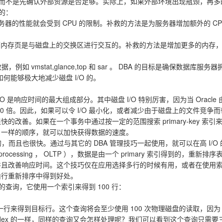
库，而不是先确认外部资源是否足够。实际上，如果外部环境出现瓶颈，再多的 
意的：
务器的性能就会受到 CPU 的限制。补救的方法是为服务器增加额外的 CPU
页是与磁盘上的交换区进行交互的。补救的方法是增加更多的内存，减少 Ora
mstat,glance,top 和 sar 。 DBA 的目标是确保数据库服务器
g 是如何能够极大地减少磁盘 I/O 的。
道 I/O 是响应时间的最大组成部分。其中磁盘 I/O 特别厉害，因为当 Or
000 倍。因此，如果可以令 I/O 最小化，或者减少由于磁盘上的文件竞争而
的改善。如果在一个事务中通过按一定的范围搜索 primary-key 索引来
y 索引一样的顺序，就可以加快获得数据的速度。
而且也很快。通过与其它的 DBA 管理技巧一起使用，就可以在高 I/O
on processing ， OLTP ），数据是由一个 primary 索引得到的，
 并且改善响应时间。这个技巧仅在应用选择多行的时候有用，或者在使用索
不会由行重新排序中得到好处。
的查询，它使用一个索引来得到 100 行：
中的每一行来得到目标行。这个查询将会至少使用 100 次物理磁盘的读取，因为 
index 的一样，同样的查询又会怎样处理呢？我们可以看到这个查询只需要三