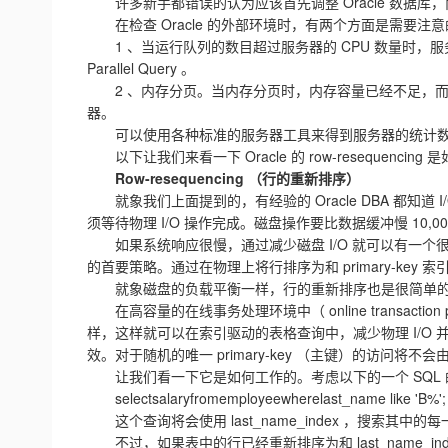
许多新手都错误的认为应该首先调整 Oracle 数据
在检查 Oracle 的外部环境时，有两个方面是需要注
1 、当运行队列的数目超过服务器的 CPU 数量时，服
Parallel Query 。
2 、内存分页。当内存分页时，内存容量已经不足，而内存
器。
可以使用各种标准的服务器工具来得到服务器的统计数据，例如 v
以下让我们来看一下 Oracle 的 row-resequencin
Row-resequencing （行的重新排序）
就象我们上面提到的，有经验的 Oracle DBA 都知
须等待物理 I/O 操作完成。磁盘操作要比数据缓冲慢 10,
如果系统响应很慢，通过减少磁盘 I/O 就可以有一个很快
的首要策略。通过在物理上将行排序为和 primary-ke
就象磁盘的负载平衡一样，行的重新排序也是很简单的，
在高容量的在线事务处理环境中（ online transacti
样，这样就可以在索引驱动的表格查询中，减少物理 I/O
效。对于随机的唯一 primary-key （主键）的访问将
让我们看一下它是如何工作的。考虑以下的一个 SQL 
selectsalaryfromemployeewherelast_name like 'B%';
这个查询将会使用 last_name_index ，搜索其
不过，如果表中的行已经重新排序为和 last_name_