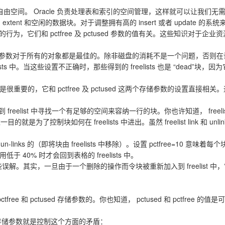
自由空间。 Oracle 负责处理表和索引的空间管理，这样就可以让我们无需
 extent 和空闲的数据块。对于调整拥有高的 insert 或者 update 
list 组的行为，它们和 pctfree 及 pctused 参数的值有关。这些知
参数对于所有的对象都是最佳的。除非磁盘的消耗不是一个问题，否则在设置表的 
ts 中。当这些设置不正确时，那些得到的 freelists 也是 “dea
的空间是很重要的，它和 pctfree 及 pctused 这两个存储参数的设置直接
到 freelist 中寻找一个有足够的空间来容纳一行的块。你也许知道， fr
唯一目的就是为了控制块如何在 freelists 中进出。虽然 freelist link 和 unlink 
st un-links 的（即将块由 freelists 中移除）。设置 pctfree=10 
块的使用低于 40% 时才会回到表格的 freelists 中。
些误解。其实，一旦由于一个删除的操作而令块被重新加入到 freelist 中，它
ps, pctfree 和 pctused 存储参数的。你也知道， pctused 和 pctfree
存储参数就是控制这个方面的矛盾：