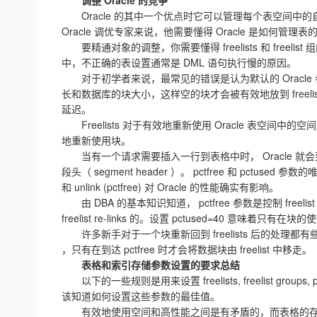
调整 Oracle 的竞争
Oracle 的其中一个优点时它可以管理每个表空间中的
Oracle 调优专家来说，他需要懂得 Oracle 是如何管理表的
要精通对象的调整，你需要懂得 freelists 和 free
中，不正确的表设置通常是 DML 语句执行慢的原因。
对于初学者来说，最常见的错误是认为默认的 Oracle 
长和数据库的块大小，这样空的块才会被有效地放到 freelis
延迟。
Freelists 对于有效地重新使用 Oracle 表空间中
地重新使用块。
当有一个请求需要插入一行到表格中时， Oracle 就会
段头（ segment header ）。 pctfree 和 pctused 参数的
和 unlink (pctfree) 对 Oracle 的性能确实有影响。
由 DBA 的基本知识知道， pctfree 参数是控制 freeli
freelist re-links 的。设置 pctused=40 意味着只有在
许多新手对于一个块重新回到 freelists 后的处理都有
，只有在到达 pctfree 时才会将数据块由 freelist 中移走。
表格和索引存储参数设置的要求总结
以下的一些规则是用来设置 freelists, freelist grou
该知道如何设置这些参数的最佳值。
有效地使用空间和高性能之间是有矛盾的，而表格的