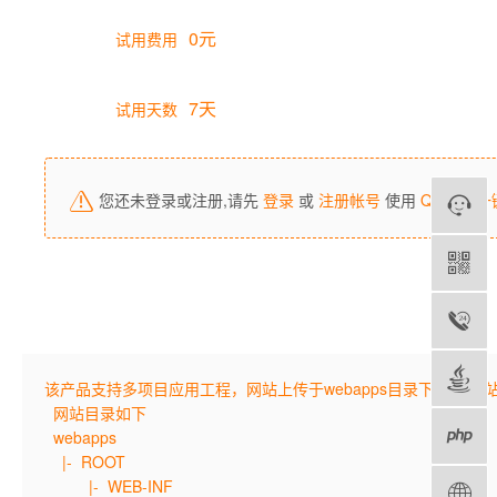
0元
试用费用
7天
试用天数
您还未登录或注册,请先
登录
或
注册帐号
使用
QQ帐号一
该产品支持多项目应用工程，网站上传于webapps目录下,默认网
网站目录如下
webapps
|- ROOT
|- WEB-INF