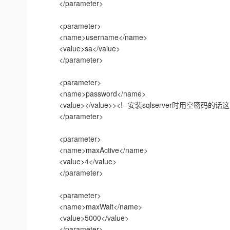
</parameter>
<parameter>
<name>username</name>
<value>sa</value>
</parameter>
<parameter>
<name>password</name>
<value></value>><!--安装sqlserver时用空
</parameter>
<parameter>
<name>maxActive</name>
<value>4</value>
</parameter>
<parameter>
<name>maxWait</name>
<value>5000</value>
</parameter>