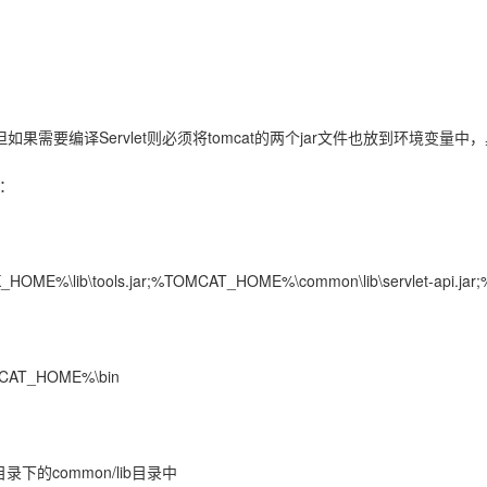
如果需要编译Servlet则必须将tomcat的两个jar文件也放到环境变量
加：
%\lib\tools.jar;%TOMCAT_HOME%\common\lib\servlet-api.jar;%
T_HOME%\bin
的common/lib目录中