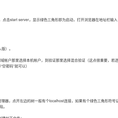
start server，显示绿色三角形即为启动，打开浏览器在地址栏输入：http
人版）。
域帐户那里选择本机帐户，到验证那里选择混合验证（这点很重要，若选
“空密码”就可以）
管理器，点开左边的树一般有个localhost连接，如果有个绿色三角形
字段。