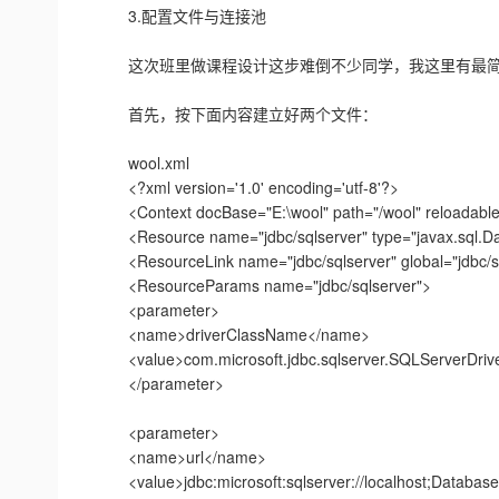
3.配置文件与连接池
这次班里做课程设计这步难倒不少同学，我这里有最简单方法（俺
首先，按下面内容建立好两个文件：
wool.xml
<?xml version='1.0' encoding='utf-8'?>
<Context docBase="E:\wool" path="/wool" reloadable=
<Resource name="jdbc/sqlserver" type="javax.sql.Da
<ResourceLink name="jdbc/sqlserver" global="jdbc/sql
<ResourceParams name="jdbc/sqlserver">
<parameter>
<name>driverClassName</name>
<value>com.microsoft.jdbc.sqlserver.SQLServerDrive
</parameter>
<parameter>
<name>url</name>
<value>jdbc:microsoft:sqlserver://localhost;