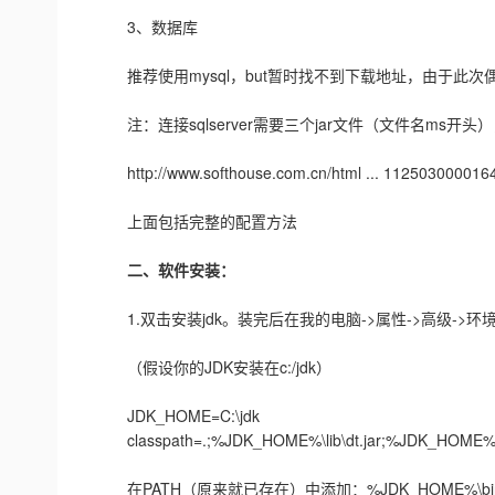
3、数据库
推荐使用mysql，but暂时找不到下载地址，由于此次偶们班
注：连接sqlserver需要三个jar文件（文件名ms开
http://www.softhouse.com.cn/html ... 1125030000164
上面包括完整的配置方法
二、软件安装：
1.双击安装jdk。装完后在我的电脑->属性->高级->
（假设你的JDK安装在c:/jdk）
JDK_HOME=C:\jdk
classpath=.;%JDK_HOME%\lib\dt.jar;%JDK_HOME%\lib
在PATH（原来就已存在）中添加：%JDK_HOME%\bi