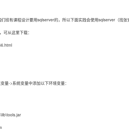
有课程设计要用sqlserver的，所以下面实践会使用sqlserver（找
头），可从这里下载：
6.html
环境变量->系统变量中添加以下环境变量：
\tools.jar
n