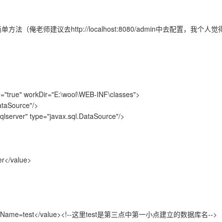
老师建议去http://localhost:8080/admin中去配置，我
"true" workDir="E:\wool\WEB-INF\classes">
taSource"/>
server" type="javax.sql.DataSource"/>
r</value>
DatabaseName=test</value><!--这里test是第三点中第一小点建立的数据库名-->