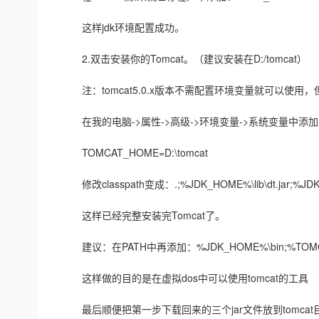
这样jdk环境配置成功。
2.双击安装你的Tomcat。（建议安装在D:/tomcat）
注：tomcat5.0.x版本不需配置环境变量就可以使用，但
在我的电脑->属性->高级->环境变量->系统变量中添
TOMCAT_HOME=D:\tomcat
修改classpath变成：.;%JDK_HOME%\lib\dt.jar;%JDK_HOME
这样已经完整安装完Tomcat了。
建议：在PATH中再添加：%JDK_HOME%\bin;%TOMCA
这样做的目的是在虚拟dos中可以使用tomcat的工具
最后顺便把第一步下载回来的三个jar文件放到tomcat目录下