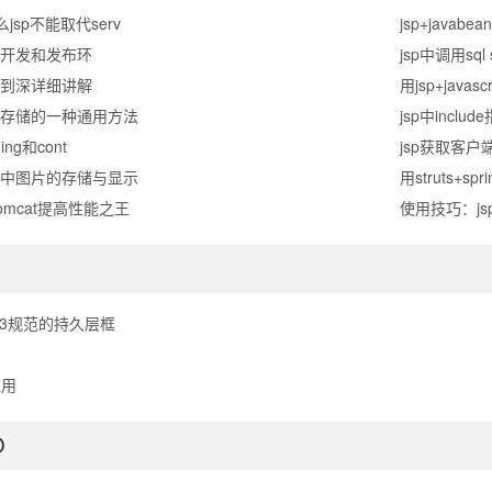
jsp不能取代serv
jsp+javabea
ean 开发和发布环
jsp中调用sq
浅到深详细讲解
用jsp+java
据存储的一种通用方法
jsp中includ
ing和cont
jsp获取客
库中图片的存储与显示
用struts+spri
tomcat提高性能之王
使用技巧：j
ejb3规范的持久层框
应用
O