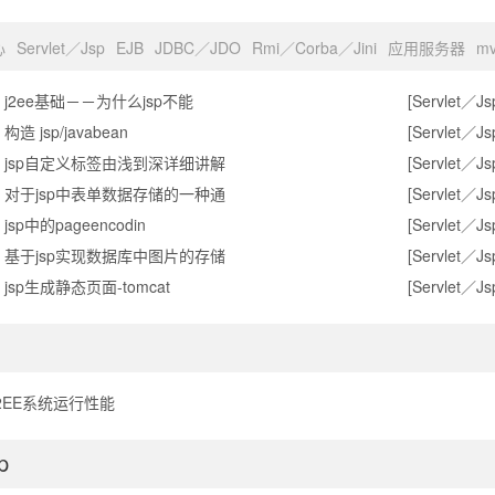
心
Servlet／Jsp
EJB
JDBC／JDO
Rmi／Corba／Jini
应用服务器
m
j2ee基础－－为什么jsp不能
[Servlet／Js
构造 jsp/javabean
[Servlet／Js
jsp自定义标签由浅到深详细讲解
[Servlet／Js
对于jsp中表单数据存储的一种通
[Servlet／Js
jsp中的pageencodin
[Servlet／Js
基于jsp实现数据库中图片的存储
[Servlet／Js
jsp生成静态页面-tomcat
[Servlet／Js
J2EE系统运行性能
p