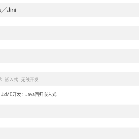
／Jini
术
嵌入式
无线开发
J2ME开发：Java回归嵌入式