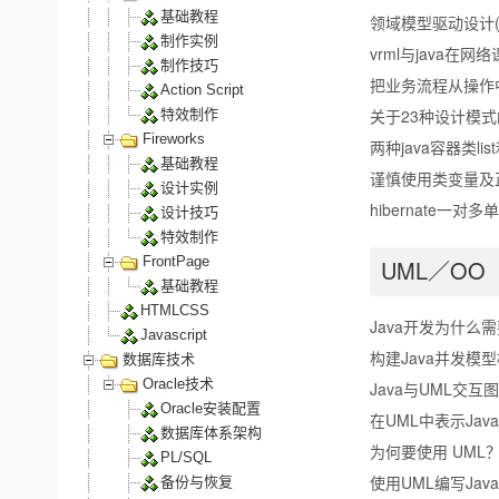
基础教程
领域模型驱动设计(
制作实例
vrml与java在
制作技巧
把业务流程从操作
Action Script
关于23种设计模
特效制作
Fireworks
两种java容器类lis
基础教程
谨慎使用类变量及
设计实例
hibernate一对
设计技巧
特效制作
FrontPage
UML／OO
基础教程
HTMLCSS
Java开发为什么需
Javascript
构建Java并发模
数据库技术
Oracle技术
Java与UML交互图
Oracle安装配置
在UML中表示Ja
数据库体系架构
为何要使用 UML
PL/SQL
使用UML编写Java
备份与恢复