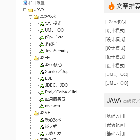
栏目设置
文章推
JAVA
高级技术
[J2ee核心]
设计模式
[设计模式]
UML／OO
p2p／Jxta
[设计模式]
多线程
[设计模式]
JavaSecurity
[设计模式]
J2EE
J2ee核心
[设计模式]
Servlet／Jsp
[UML／OO]
EJB
[UML／OO]
JDBC／JDO
Rmi／Corba／Jini
JAVA
应用服务器
高级技
mvcwea
J2ME
[基础入门]
核心技术
[安装配置]
嵌入式
[基础入门]
无线开发