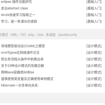
eclipse 插件功能研究
[基础入门]
走出abstract class
[基础入门]
struts快速学习指南之一
[基础入门]
学习，是一条漫长的道路
[基础入门]
计模式
UML／OO
p2p／Jxta
多线程
JavaSecurity
领域模型驱动设计(ddd)之模型
[设计模式]
vrml与java在网络课件交互
[设计模式]
把业务流程从操作中剥离出来
[设计模式]
关于23种设计模式的有趣见解
[设计模式]
两种java容器类list和se
[设计模式]
谨慎使用类变量及正确使用单例模式
[设计模式]
hibernate一对多单向关系
[设计模式]