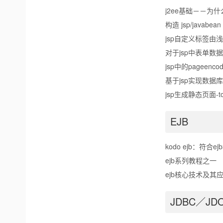
j2ee基础－－为什么
构造 jsp/javab
jsp自定义标签由
对于jsp中表单数
jsp中的pageencod
基于jsp实现数据
jsp生成静态页面-
EJB
kodo ejb：符合
ejb系列教程之一
ejb核心技术及其
JDBC／JD