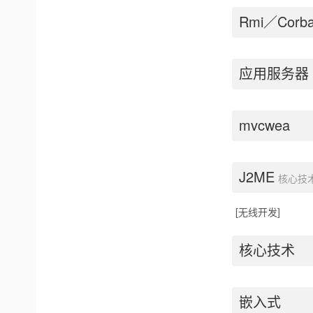
Rmi／Corba
应用服务器
mvcwea
J2ME
核心技
[无线开发]
核心技术
嵌入式