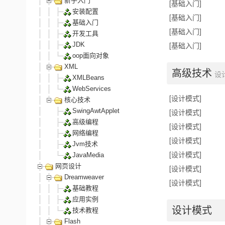
新手入门
[基础入门]
安装配置
[基础入门]
基础入门
[基础入门]
开发工具
[基础入门]
JDK
oop面向对象
XML
高级技术
设
XMLBeans
WebServices
[设计模式]
核心技术
SwingAwtApplet
[设计模式]
高级编程
[设计模式]
网络编程
[设计模式]
Jvm技术
[设计模式]
JavaMedia
网页设计
[设计模式]
Dreamweaver
[设计模式]
基础教程
应用实例
设计模式
技术教程
Flash