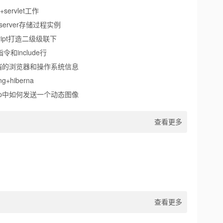
n+servlet工作
l server存储过程实例
script打造二级级联下
e指令和include行
户端的浏览器和操作系统信息
ng+hiberna
sp中如何发送一个动态图像
查看更多
查看更多