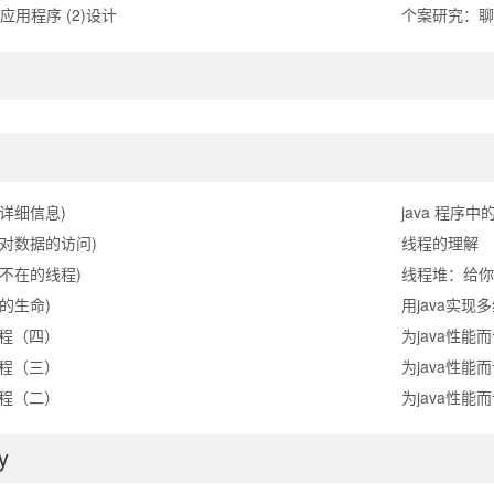
a应用程序 (2)设计
个案研究：聊
步详细信息)
java 程序
享对数据的访问)
线程的理解
处不在的线程)
线程堆：给你
程的生命)
用java实现
线程（四）
为java性能而
线程（三）
为java性能而
线程（二）
为java性能而
y