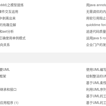
ddd)之模型提炼
用java annota
网络课件交互运用
无需调优的内
中剥离出来
用软引用阻止
式的有趣见解
quicktime fo
t和set分析
追逐代码质量
正确使用单例模式
运用java 5 r
多单向关系
企业门户的发
要UML
使用UML编写
型框架
绘制整洁的U
基于UML柔性
va继承和接口
利用UML序
？
基于UML的
应用程序 (1)
基于UML的