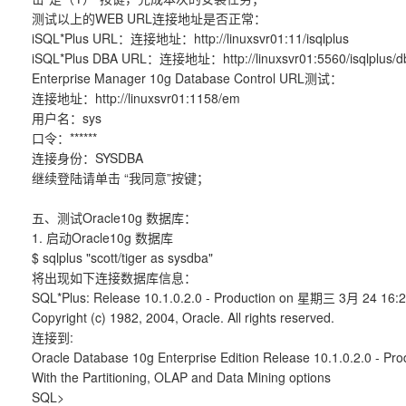
测试以上的WEB URL连接地址是否正常：
iSQL*Plus URL：连接地址：http://linuxsvr01:11/isqlplus
iSQL*Plus DBA URL：连接地址：http://linuxsvr01:5560/isqlplus/d
Enterprise Manager 10g Database Control URL测试：
连接地址：http://linuxsvr01:1158/em
用户名：sys
口令：******
连接身份：SYSDBA
继续登陆请单击 “我同意”按键；
五、测试Oracle10g 数据库：
1. 启动Oracle10g 数据库
$ sqlplus "scott/tiger as sysdba"
将出现如下连接数据库信息：
SQL*Plus: Release 10.1.0.2.0 - Production on 星期三 3月 24 16:
Copyright (c) 1982, 2004, Oracle. All rights reserved.
连接到:
Oracle Database 10g Enterprise Edition Release 10.1.0.2.0 - Pro
With the Partitioning, OLAP and Data Mining options
SQL>