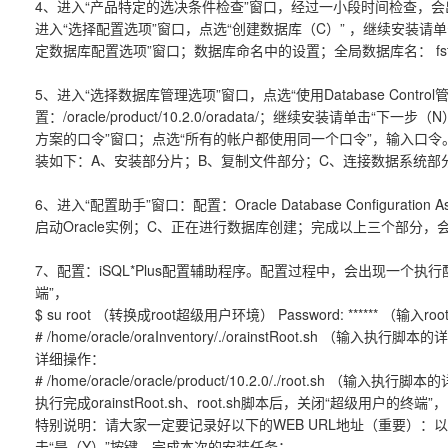
4、进入“产品特定的选决条件检查”窗口，经过一小段时间检查，会
进入“选择配置选项”窗口，点选“创建数据库（C）” ，继续安装请单
定数据库配置选项”窗口；数据库命名中的设置；全局数据库名： fstest
5、进入“选择数据库管理选项”窗口，点选“使用Database Co
置：/oracle/product/10.2.0/oradata/；继续安
方案的口令”窗口；点选“所有的帐户都使用同一个口令”，输入口令。
装如下：A、安装部分片；B、复制文件部分；C、连接数据系统部
6、进入“配置助手”窗口：配置：Oracle Database Configuratio
启动Oracle实例；C、正在进行数据库创建；完成以上三个部分
7、配置：iSQL*Plus配置辅助程序。配置过程中，会出现一个执行配置脚
端”，
$ su root （转换成root超级用户环境） Password: ****** （输入
# /home/oracle/oraInventory/./orainstRoot.sh （输入执行脚
详细操作：
# /home/oracle/oracle/product/10.2.0/./root.sh （输入执行
执行完成orainstRoot.sh、root.sh脚本后，关闭“超级
特别说明：请大家一定要记录好以下的WEB URL地址（重要）：以下的 J2EE 
击“是（Y）”按键，完成本次的安装任务；