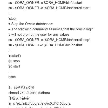
su - $ORA_OWNER -c $ORA_HOME/bin/dbstart
su - $ORA_OWNER -c "$ORA_HOME/bin/lsnrctl start"
;;
'stop')
# Stop the Oracle databases:
# The following command assumes that the oracle login
# will not prompt the user for any values
su - $ORA_OWNER -c "$ORA_HOME/bin/lsnrctl stop"
su - $ORA_OWNER -c $ORA_HOME/bin/dbshut
;;
'restart')
$0 stop
$0 start
;;
esac
3、赋予执行权限
chmod 750 /etc/init.d/dbora
作成以下链接:
ln -s /etc/init.d/dbora /etc/rc0.d/K10dbora