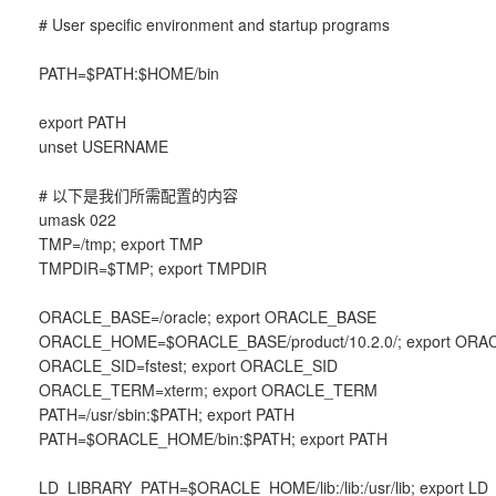
# User specific environment and startup programs
PATH=$PATH:$HOME/bin
export PATH
unset USERNAME
# 以下是我们所需配置的内容
umask 022
TMP=/tmp; export TMP
TMPDIR=$TMP; export TMPDIR
ORACLE_BASE=/oracle; export ORACLE_BASE
ORACLE_HOME=$ORACLE_BASE/product/10.2.0/; export OR
ORACLE_SID=fstest; export ORACLE_SID
ORACLE_TERM=xterm; export ORACLE_TERM
PATH=/usr/sbin:$PATH; export PATH
PATH=$ORACLE_HOME/bin:$PATH; export PATH
LD_LIBRARY_PATH=$ORACLE_HOME/lib:/lib:/usr/lib; export L