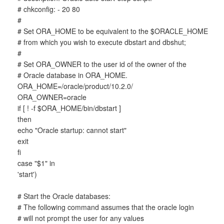
# chkconfig: - 20 80
#
# Set ORA_HOME to be equivalent to the $ORACLE_HOME
# from which you wish to execute dbstart and dbshut;
#
# Set ORA_OWNER to the user id of the owner of the
# Oracle database in ORA_HOME.
ORA_HOME=/oracle/product/10.2.0/
ORA_OWNER=oracle
if [ ! -f $ORA_HOME/bin/dbstart ]
then
echo "Oracle startup: cannot start"
exit
fi
case "$1" in
'start')
# Start the Oracle databases:
# The following command assumes that the oracle login
# will not prompt the user for any values