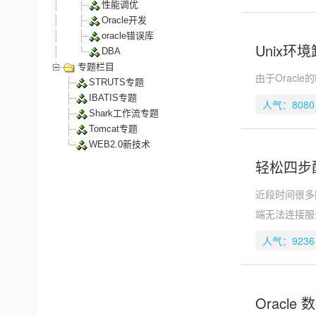
性能调优
Oracle开发
oracle错误库
Unix环
DBA
专题栏目
由于Oracl
STRUTS专题
IBATIS专题
人气：8080
Shark工作流专题
Tomcat专题
WEB2.0新技术
轻松四步配
近段时间很多网
端无法连接服
人气：9236
Oracl