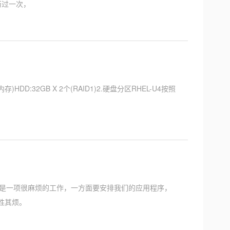
历过一次，
)HDD:32GB X 2个(RAID1)2.硬盘分区RHEL-U4按照
就会是一项很麻烦的工作，一方面要安排我们的应用程序，
不胜其烦。