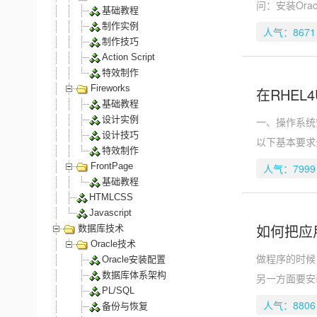
问：安装Or
基础教程
制作实例
人气：8671
制作技巧
Action Script
特效制作
Fireworks
在RHEL4
基础教程
设计实例
一、操作系统安装
设计技巧
以下基本要求
特效制作
FrontPage
人气：7999
基础教程
HTMLCSS
Javascript
如何把应用
数据库技术
Oracle技术
做程序的时候
Oracle安装配置
数据库体系架构
另一方面要安装
PL/SQL
人气：8806
备份与恢复