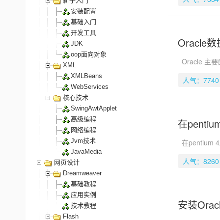
新手入门
安装配置
基础入门
开发工具
Oracl
JDK
oop面向对象
Oracle 主要
XML
XMLBeans
人气：7740
WebServices
核心技术
SwingAwtApplet
高级编程
在penti
网络编程
Jvm技术
在pentium 4
JavaMedia
人气：8260
网页设计
Dreamweaver
基础教程
应用实例
安装Ora
技术教程
Flash