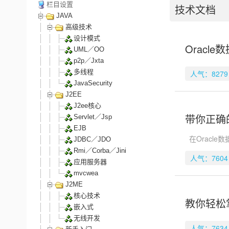
栏目设置
技术文档
JAVA
高级技术
设计模式
Oracl
UML／OO
p2p／Jxta
多线程
人气：8279
JavaSecurity
J2EE
J2ee核心
带你正确的
Servlet／Jsp
EJB
在Oracle
JDBC／JDO
Rmi／Corba／Jini
人气：7604
应用服务器
mvcwea
J2ME
核心技术
教你轻松
嵌入式
无线开发
人气：7634