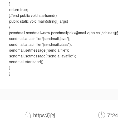
}
return true;
}//end public void startsend()
public static void main(string[] args)
{
jsendmail sendmail=new jsendmail(“dzx@mail.zj.hn.cn”,“chinazjj
sendmail.attachfile(“jsendmail.java");
sendmail.attachfile(“jsendmail.class");
sendmail.setmessage(“send a file");
sendmail.setmessage(“send a javafile");
sendmail.startsend();
}
}
https访问
7*