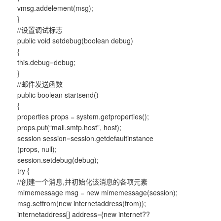
vmsg.addelement(msg);
}
//设置调试标志
public void setdebug(boolean debug)
{
this.debug=debug;
}
//邮件发送函数
public boolean startsend()
{
properties props = system.getproperties();
props.put(“mail.smtp.host”, host);
session session=session.getdefaultinstance
(props, null);
session.setdebug(debug);
try {
//创建一个消息,并初始化该消息的各项元素
mimemessage msg = new mimemessage(session);
msg.setfrom(new internetaddress(from));
internetaddress[] address={new internet??