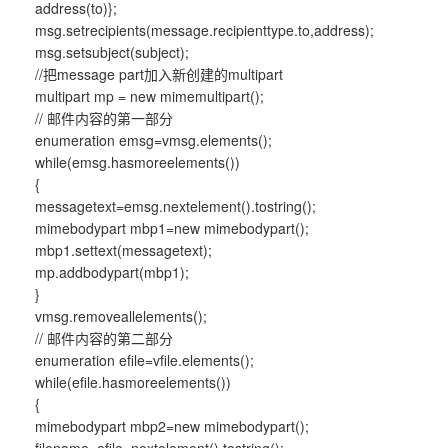
address(to)};
msg.setrecipients(message.recipienttype.to,address);
msg.setsubject(subject);
//把message part加入新创建的multipart
multipart mp = new mimemultipart();
// 邮件内容的第一部分
enumeration emsg=vmsg.elements();
while(emsg.hasmoreelements())
{
messagetext=emsg.nextelement().tostring();
mimebodypart mbp1=new mimebodypart();
mbp1.settext(messagetext);
mp.addbodypart(mbp1);
}
vmsg.removeallelements();
// 邮件内容的第二部分
enumeration efile=vfile.elements();
while(efile.hasmoreelements())
{
mimebodypart mbp2=new mimebodypart();