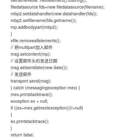
filename=efile .nextelement().tostring();
filedatasource fds=new filedatasource(filename);
mbp2.setdatahandler(new datahandler(fds));
mbp2.setfilename(fds.getname());
mp.addbodypart(mbp2);
}
vfile.removeallelements();
// 把multipart加入邮件
msg.setcontent(mp);
// 设置邮件头的发送日期
msg.setsentdate(new date());
// 发送邮件
transport.send(msg);
} catch (messagingexception mex) {
mex.printstacktrace();
exception ex = null;
if ((ex=mex.getnextexception())!=null)
{
ex.printstacktrace();
}
return false;