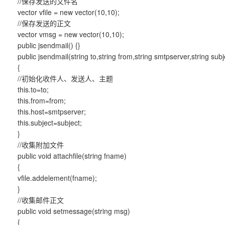
//保存发送的文件名
vector vfile = new vector(10,10);
//保存发送的正文
vector vmsg = new vector(10,10);
public jsendmail() {}
public jsendmail(string to,string from,string smtpserver,string sub
{
//初始化收件人、发送人、主题
this.to=to;
this.from=from;
this.host=smtpserver;
this.subject=subject;
}
//收集附加文件
public void attachfile(string fname)
{
vfile.addelement(fname);
}
//收集邮件正文
public void setmessage(string msg)
{