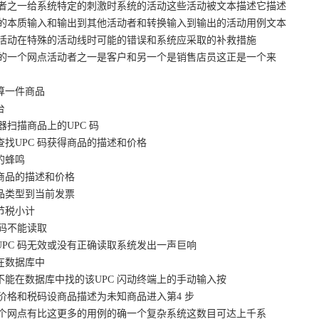
者之一给系统特定的刺激时系统的活动这些活动被文本描述它描述
的本质输入和输出到其他活动者和转换输入到输出的活动用例文本
活动在特殊的活动线时可能的错误和系统应采取的补救措施
的一个网点活动者之一是客户和另一个是销售店员这正是一个来
算一件商品
台
取器扫描商品上的UPC 码
查找UPC 码获得商品的描述和价格
的蜂鸣
布商品的描述和价格
商品类型到当前发票
节税小计
代码不能读取
UPC 码无效或没有正确读取系统发出一声巨响
在数据库中
不能在数据库中找的该UPC 闪动终端上的手动输入按
价格和税码设商品描述为未知商品进入第4 步
个网点有比这更多的用例的确一个复杂系统这数目可达上千系