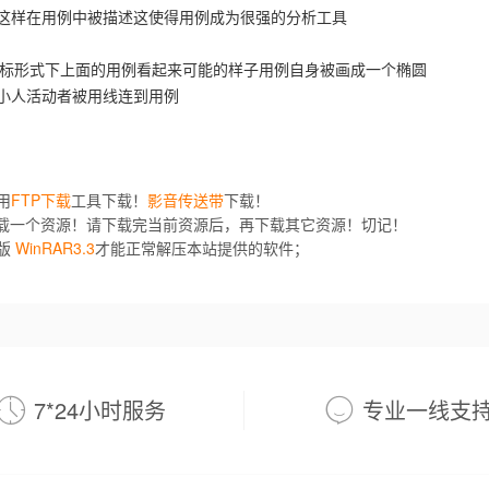
这样在用例中被描述这使得用例成为很强的分析工具
L 图标形式下上面的用例看起来可能的样子用例自身被画成一个椭圆
小人活动者被用线连到用例
用
FTP下载
工具下载！
影音传送带
下载！
下载一个资源！请下载完当前资源后，再下载其它资源！切记！
版
WinRAR3.3
才能正常解压本站提供的软件；
7*24小时服务
专业一线支