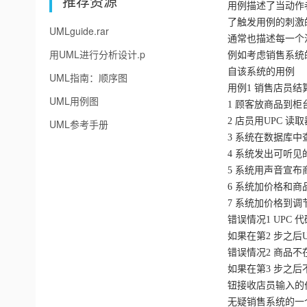
推荐资源
用例描述了当动作
了触发用例的刺激
UMLguide.rar
通常也描述每一个
用UML进行分析设计.p
例如考虑销售系统
自该系统的用例
UML指南：顺序图
用例1 销售店员结
UML用例图
1 顾客放商品到柜
2 店员用UPC 读
UML参考手册
3 系统在数据库中
4 系统发出可听见
5 系统用声音宣
6 系统加价格和
7 系统加价格到调
错误情况1 UPC 
如果在第2 步之后
错误情况2 商品不
如果在第3 步之后
钮接收店员输入的
无疑销售系统的一