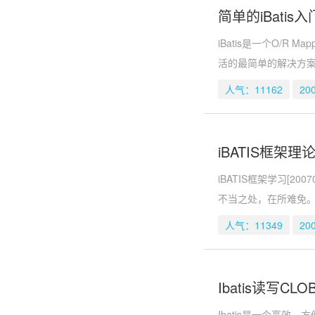
简单的iBatis
iBatis是一个O/R
活的最简单的解决方案
人气：11162
20
iBATIS框架理
iBATIS框架学习[2
不当之处，在所难免
人气：11349
20
Ibatis读写CL
Ibatis是一个高效，