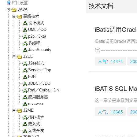
栏目设置
技术文档
JAVA
高级技术
设计模式
iBatis调用O
UML／OO
p2p／Jxta
iBatis调用Oracle返
多线程
行)===============
JavaSecurity
J2EE
人气：14474
20
J2ee核心
Servlet／Jsp
EJB
JDBC／JDO
iBATIS SQL 
Rmi／Corba／Jini
应用服务器
这一章节是本系列文章最
mvcwea
J2ME
人气：13685
20
核心技术
嵌入式
无线开发