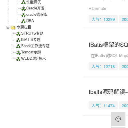
性能调优
Hibernate
Oracle开发
oracle错误库
人气：10299
20
DBA
专题栏目
STRUTS专题
IBATIS专题
IBatis框架的S
Shark工作流专题
Tomcat专题
在IBatis 的SQL 
WEB2.0新技术
人气：12718
20
Ibaits源码解读-
人气：11474
20