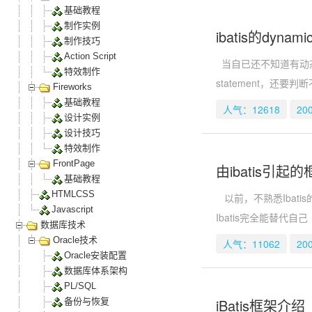
基础教程
制作实例
ibatis的dynami
制作技巧
Action Script
当自已还不知道有动态
特效制作
statement，还要判断
Fireworks
基础教程
人气：12618
20
设计实例
设计技巧
特效制作
FrontPage
由ibatis引
基础教程
HTMLCSS
以前，不熟悉Ibati
Javascript
Ibatis完全能替代自己
数据库技术
Oracle技术
人气：11062
20
Oracle安装配置
数据库体系架构
PL/SQL
iBatis框架介绍
备份与恢复