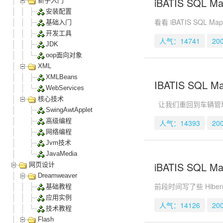
iBATIS SQL 
新手入门
安装配置
看看 iBATIS SQL 
基础入门
开发工具
人气：14741
20
JDK
oop面向对象
XML
XMLBeans
IBATIS SQL 
WebServices
核心技术
让我们重回到车辆管理系统
SwingAwtApplet
高级编程
人气：14393
20
网络编程
Jvm技术
JavaMedia
iBATIS SQL 
网页设计
Dreamweaver
前段时间写了些 Hib
基础教程
应用实例
人气：14126
20
技术教程
Flash