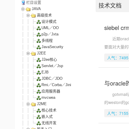
栏目设置
技术文档
JAVA
高级技术
设计模式
siebel 
UML／OO
p2p／Jxta
近期oracl
多线程
要面对大量的
JavaSecurity
J2EE
人气：7495
J2ee核心
Servlet／Jsp
EJB
JDBC／JDO
与orac
Rmi／Corba／Jini
应用服务器
gotvma
mvcwea
的weston
J2ME
核心技术
人气：7155
嵌入式
无线开发