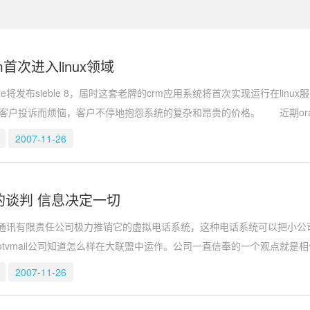
crm首次进入linux领域
e将发布sieble 8，届时这套老牌的crm应用系统将首次实现运行在linux
客户投诉而烦恼，客户不停地抱怨系统的复杂和昂贵的价格。 近期oracle将
2007-11-26
le的谈判 信息决定一切
il通讯有限责任公司极力推销它的虚拟电话系统，这种电话系统可以把小
的gotvmail公司知道怎么样在大联盟中运作。公司一直信奉的一个观点就是
2007-11-26