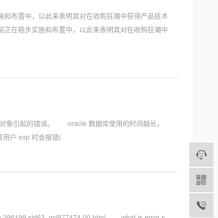
实施和布置中，以此来表明其对在收购狂潮中获得产品技术
目前正在稳步实施和布置中，以此来表明其对在收购狂潮中
象引起的错误。 oracle 数据库使用的时间越长，
 exp 时会报错(
95199,sid63_gci977474,00.html what is error s