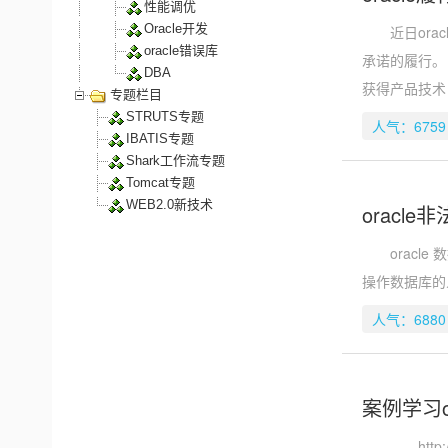
性能调优
Oracle开发
近日orac
oracle错误库
承诺的履行。
DBA
获得产品技术
专题栏目
STRUTS专题
人气：6759
IBATIS专题
Shark工作流专题
Tomcat专题
WEB2.0新技术
oracl
oracle
操作数据库的
人气：6880
案例学习or
http://expe