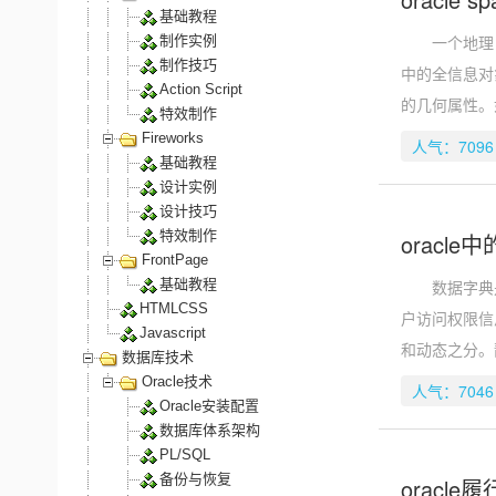
基础教程
一个地理目
制作实例
制作技巧
中的全信息对
Action Script
的几何属性。
特效制作
Fireworks
人气：7096
基础教程
设计实例
设计技巧
特效制作
oracl
FrontPage
基础教程
数据字典是o
HTMLCSS
户访问权限信
Javascript
和动态之分。
数据库技术
Oracle技术
人气：7046
Oracle安装配置
数据库体系架构
PL/SQL
备份与恢复
oracl