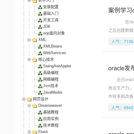
新手入门
安装配置
案例学习or
基础入门
开发工具
在red hat
JDK
之后创建数
oop面向对象
XML
人气：7136
XMLBeans
WebServices
核心技术
oracl
SwingAwtApplet
高级编程
近日orac
网络编程
Jvm技术
商业生产力。
JavaMedia
作效率和改善
网页设计
Dreamweaver
人气：6845
基础教程
应用实例
技术教程
Flash
oracle