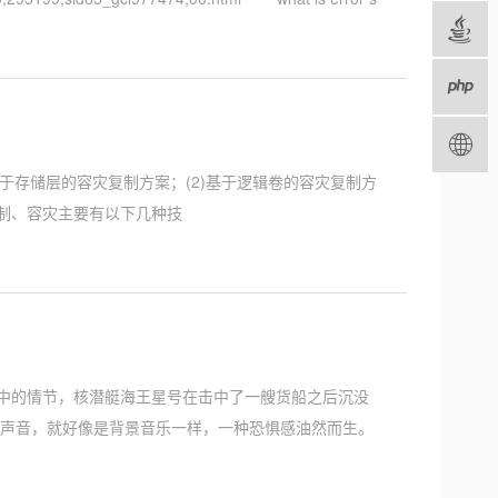
基于存储层的容灾复制方案；(2)基于逻辑卷的容灾复制方
的远程复制、容灾主要有以下几种技
wn》中的情节，核潜艇海王星号在击中了一艘货船之后沉没
的声音，就好像是背景音乐一样，一种恐惧感油然而生。